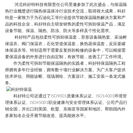
河北科好特科技有限责任公司受邀参加了此次盛会，与
保温隔
热
行业翘楚进行隔热保温保冷行业技术交流，取得很大成果，科好
特是一家致力于为石油化工等行业提供节能
保温隔热
解决方案和产
品的科技企业，科好特自主研发销售的柔性
可拆卸保温
产品，满足
设备节能、保温、隔热、防冻、防火等多样及个性化需求。
科好特产品包括柔性
可拆卸
保温套
，异形
设备隔热套
、采油树
保温衣
、
阀门保温
衣，石化管道
保温套
，
换热器保温
套，反应釜
罐
体保温
衣等。特别适用于需要反复拆卸检修的设备中，可以根据需
要保温设备的外形进行自由定制，有效节能，改善工厂工作环境。
作为柔性可拆卸节能
保温隔热
的实践者，科好特
保温隔热
工程
师拥有多年行业经验，拥有数十项行业解决方案。为广大客户提供
技术评估、用能诊断、现场测绘、方案设计、施工安装一条龙式服
务。
科好特公司还通过了ISO9001质量体系认证、ISO14001环境管
理体系认证、ISO45001职业健康与安全管理体系认证、公司产品行
销全国，并出口到美国、欧盟、东南亚等国家和地区。帮助国内外
多家知名企业开展节能改造、提高能效水平。