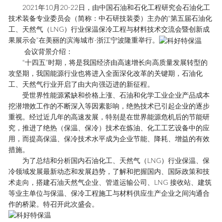
2021年10月20-22日，由中国石油和石化工程研究会石油化工
技术装备专业委员会（简称：中石研技装委）主办的“第五届石油化
工、天然气（LNG）行业保温保冷工程与材料技术交流会暨创新成
果展示会”在美丽的滨海城市-浙江宁波隆重举行。
会议背景介绍：
“十四五”时期，将是我国经济由高速增长向高质量发展转型的
攻坚期，我国能源行业也将进入全面深化改革的关键期，石油化
工、天然气行业开启了由大向强迈进的新征程。
受世界性能源紧缺和价格上涨、石油和化学工业企业产品成本
挖潜增效工作的不断深入等因素影响，绝热技术已引起企业的逐步
重视。经过近几年的高速发展，特别是在世界能源危机后的节能研
究，推进了绝热（保温、保冷）技术在炼油、化工工艺设备中的应
用，而提高保温、保冷技术水平成为企业节能、降耗、增益的有效
措施。
为了总结和分析国内石油化工、天然气（LNG）行业保温、保
冷领域发展最新动态和发展趋势，了解和把握国内、国际政策和技
术走向，搭建石油天然气企业、管道运输公司、LNG 接收站、建筑
等业主单位与保温、保冷工程施工与材料供应生产企业之间沟通合
作的桥梁。特召开此次盛会。