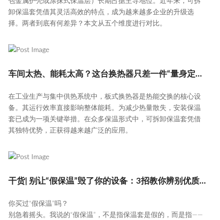
包金属护壳或涂抹式保温层）长期占据主导地位。近年来，可拆
卸保温套凭借其灵活高效的特点，成为越来越多企业的升级选
择。两者到底有何差异？本文从五个维度进行对比。
车间太热、能耗太高？这台换热器只差一件“量身定制”的保温衣
在工业生产与集中供热系统中，板式换热器是热能交换的核心设
备。其运行效率直接影响整体能耗。为减少热量散失，安装保温
套已成为一项关键举措。在众多保温形式中，可拆卸保温套凭借
其独特优势，正获得越来越广泛的应用。
干货| 别让“假保温”毁了你的设备：3招教你辨别优质可拆卸保温套
你买过“假保温”吗？
别急着摇头。我说的“假保温”，不是指保温套是假的，而是指——