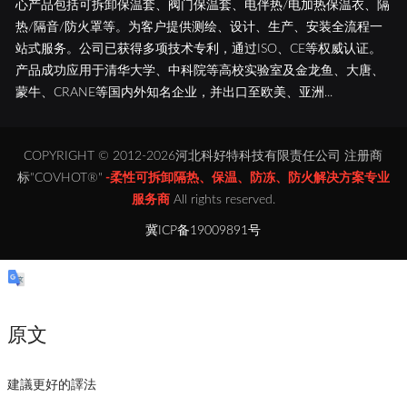
心产品包括可拆卸保温套、阀门保温套、电伴热/电加热保温衣、隔
热/隔音/防火罩等。为客户提供测绘、设计、生产、安装全流程一
站式服务。公司已获得多项技术专利，通过ISO、CE等权威认证。
产品成功应用于清华大学、中科院等高校实验室及金龙鱼、大唐、
蒙牛、CRANE等国内外知名企业，并出口至欧美、亚洲...
COPYRIGHT © 2012-2026河北科好特科技有限责任公司 注册商
标"COVHOT®"
-柔性可拆卸隔热、保温、防冻、防火解决方案专业
服务商
All rights reserved.
冀ICP备19009891号
原文
建議更好的譯法