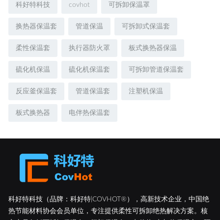
科好特科技
covhot
可拆卸保温罩
换热器保温套
管道保温
可拆卸式保温套
柔性保温套
执行器防火罩
板式换热器保温
硫化机保温
硫化机保温套
可拆卸管道保温套
反应釜保温套
管道保温套
注塑机保温
板式换热器
电伴热保温套
科好特科技（品牌：科好特|COVHOT®），高新技术企业，中国绝
热节能材料协会会员单位，专注提供柔性可拆卸绝热解决方案。核