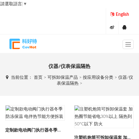
請選取語言
▼
English
仪器/仪表保温隔热
当前位置：
首页
>
可拆卸保温产品
>
按应用设备分类
>
仪器/仪
表保温隔热
>
定制款电动阀门执行器冬季防冻保温 电伴热节能方便拆装
注塑机炮筒可拆卸保温套 加热圈节能省电30%以上 隔热到50°C以下 防火