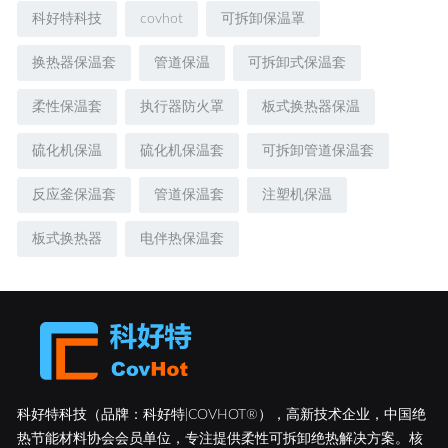
科好特科技
covhot
可拆卸保温罩
换热器保温套
管道保温
可拆卸式保温套
柔性保温套
执行器防火罩
板式换热器保温
硫化机保温
硫化机保温套
可拆卸管道保温套
反应釜保温套
管道保温套
注塑机保温
板式换热器
电伴热保温套
科好特科技（品牌：科好特|COVHOT®），高新技术企业，中国绝
热节能材料协会会员单位，专注提供柔性可拆卸绝热解决方案。核