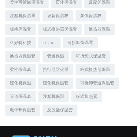
柔性可拆卸保温套
泵体保温套
反应釜保温
注塑机保温罩
设备保温衣
泵体保温衣
板换保温套
板式换热器保温套
换热器保温
科好特科技
covhot
可拆卸保温罩
换热器保温套
管道保温
可拆卸式保温套
柔性保温套
执行器防火罩
板式换热器保温
硫化机保温
硫化机保温套
可拆卸管道保温套
管道保温套
注塑机保温
板式换热器
电伴热保温套
反应釜保温套