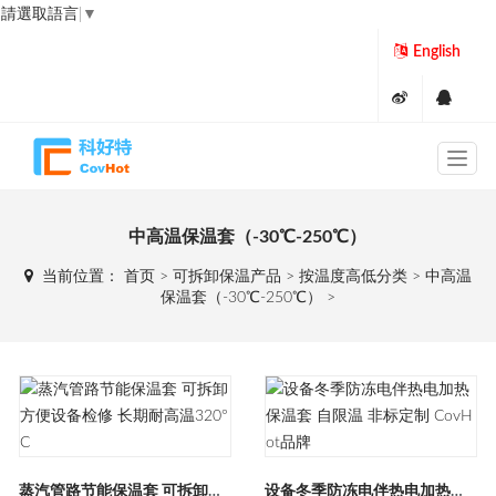
請選取語言
▼
English
中高温保温套（-30℃-250℃）
当前位置：
首页
>
可拆卸保温产品
>
按温度高低分类
>
中高温
保温套（-30℃-250℃）
>
蒸汽管路节能保温套 可拆卸方便设备检修 长期耐高温320°C
设备冬季防冻电伴热电加热保温套 自限温 非标定制 CovHot品牌