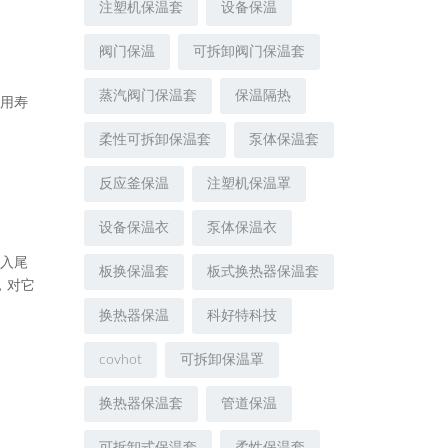
注塑机保温套
设备保温
阀门保温
可拆卸阀门保温套
蒸汽阀门保温套
保温隔热
使用寿
柔性可拆卸保温套
泵体保温套
反应釜保温
注塑机保温罩
设备保温衣
泵体保温衣
进入尾
板换保温套
板式换热器保温套
，对它
换热器保温
科好特科技
covhot
可拆卸保温罩
换热器保温套
管道保温