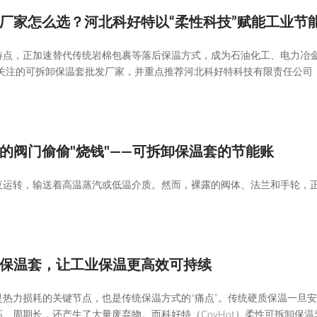
厂家怎么选？河北科好特以“柔性科技”赋能工业节
特点，正加速替代传统岩棉包裹等落后保温方式，成为石油化工、电力冶
得关注的可拆卸保温套批发厂家，并重点推荐河北科好特科技有限责任公司
的阀门偷偷"烧钱"——可拆卸保温套的节能账
夜运转，输送着高温蒸汽或低温介质。然而，裸露的阀体、法兰和手轮，
保温套，让工业保温更高效可持续
热力损耗的关键节点，也是传统保温方式的“痛点”。传统硬质保温一旦
、周期长，还产生了大量废弃物。而科好特（CovHot）柔性可拆卸保温