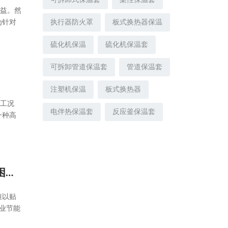
可拆卸式保温套
柔性保温套
效益。然
为针对
执行器防火罩
板式换热器保温
硫化机保温
硫化机保温套
可拆卸管道保温套
管道保温套
注塑机保温
板式换热器
温工况
电伴热保温套
反应釜保温套
一种高
小部件大节能：柔性阀门保温套如何破解工业保温和检修两难困局？
难以贴
业节能