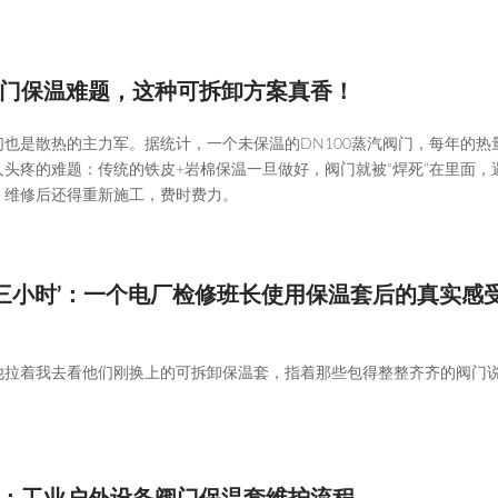
门保温难题，这种可拆卸方案真香！
也是散热的主力军。据统计，一个未保温的DN100蒸汽阀门，每年的热
头疼的难题：传统的铁皮+岩棉保温一旦做好，阀门就被“焊死”在里面，
，维修后还得重新施工，费时费力。
到‘三小时’：一个电厂检修班长使用保温套后的真实感
他拉着我去看他们刚换上的可拆卸保温套，指着那些包得整整齐齐的阀门说