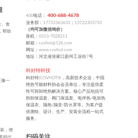
能
400-688-4678
400电话：
业务部：17732363633；13722303733
金、食
（均可加微信询价）
，帮助
座机：0313-7028211
邮箱：covhot@126.com
网址：www.covhot.com
地址：河北省张家口蔚州工业街7号
科好特科技
科好特|COVHOT®，高新技术企业，中国
正像一
绝热节能材料协会会员单位，专注提供柔
性可拆卸绝热解决方案。核心产品包括可
拆卸保温套、阀门保温套、电伴热/电加热
保温衣、隔热/隔音/防火罩等。为客户提
供测绘、设计、生产、安装全流程一站式
服务。
安装，便
扫码关注
套的出