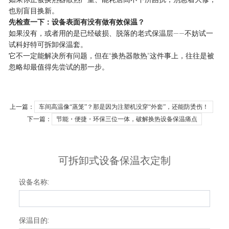
如果你正被换热器散热严重、能耗居高不下所困扰，别急着大修，
也别盲目换新。
先检查一下：设备表面有没有做有效保温？
如果没有，或者用的是已经破损、脱落的老式保温层——不妨试一
试科好特
可拆卸
保温套
。
它不一定能解决所有问题，但在“换热器散热”这件事上，往往是被
忽略却最值得先尝试的那一步。
上一篇：
车间高温像“蒸笼”？那是因为注塑机没穿“外套”，还能防烫伤！
下一篇：
节能・便捷・环保三位一体，破解换热设备保温痛点