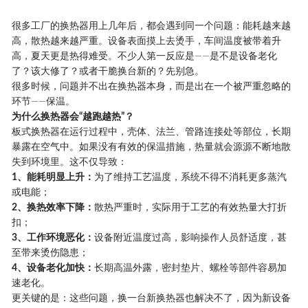
很多工厂的换热器用上几年后，都会遇到同一个问题：能耗越来越
高，散热越来越严重。设备表面摸上去烫手，车间温度被带着升
高，夏天更是热得难受。不少人第一反应是——是不是设备老化
了？该大修了？或者干脆换台新的？先别急。
很多时候，问题并不出在换热器本身，而是出在一个被严重忽略的
环节——保温。
为什么换热器会“越跑越热”？
板式换热器在运行过程中，壳体、法兰、管路连接处等部位，长期
暴露在空气中。如果没有有效的保温措施，热量就会源源不断地散
失到环境里。这不仅导致：
1、
能耗明显上升：
为了维持工艺温度，系统不得不消耗更多蒸汽
或电能；
2、
换热效率下降：
散热严重时，实际用于工艺的有效热量大打折
扣；
3、
工作环境恶化：
设备附近温度过高，影响操作人员舒适度，甚
至带来烫伤隐患；
4、
设备老化加快：
长期高温外露，密封垫片、螺栓等部件容易加
速老化。
更关键的是：这些问题，换一台新换热器也解决不了，因为新设备