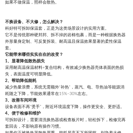
如果不做保温，照样会散热。
不换设备、不大修，怎么解决？
科好特
可拆卸
保温套
，正是为这类场景设计的实用方案。
它不是传统那种硬邦邦、拆不掉的岩棉包裹，而是一种根据换热器
外形量身定制、可反复拆装、耐高温且保温效果显著的柔性
保温
套
。
它能带来哪些实实在在的改变？
1、
显著降低散热损失
采用耐高温保温材料+复合结构，有效减少换热器壳体表面的热损
失，表面温度可明显降低。
2、
帮助降低能耗
减少热量浪费，系统无需额外“补热”，蒸汽、电、导热油等能源消
耗随之下降，节能效果通常在15%–30%左右。
3、
改善车间环境
设备表面不再“烫手”，附近环境温度下降，操作更安全、更舒适。
4、
便于检修和维护
可拆卸设计，需要清洗换热器或检查板片时，轻松拆下，检修完再
套回去，不影响原有操作习惯。